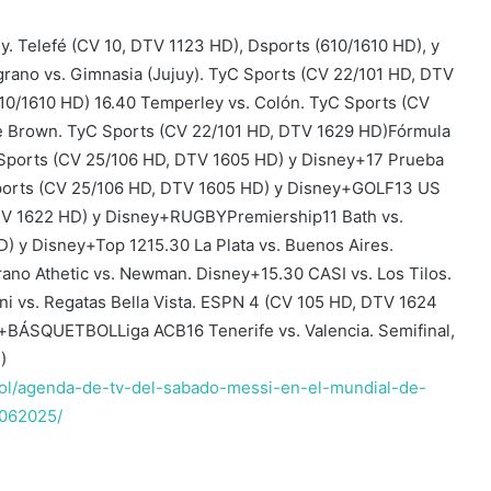
. Telefé (CV 10, DTV 1123 HD), Dsports (610/1610 HD), y
rano vs. Gimnasia (Jujuy). TyC Sports (CV 22/101 HD, DTV
610/1610 HD) 16.40 Temperley vs. Colón. TyC Sports (CV
e Brown. TyC Sports (CV 22/101 HD, DTV 1629 HD)Fórmula
 Sports (CV 25/106 HD, DTV 1605 HD) y Disney+17 Prueba
 Sports (CV 25/106 HD, DTV 1605 HD) y Disney+GOLF13 US
DTV 1622 HD) y Disney+RUGBYPremiership11 Bath vs.
D) y Disney+Top 1215.30 La Plata vs. Buenos Aires.
ano Athetic vs. Newman. Disney+15.30 CASI vs. Los Tilos.
i vs. Regatas Bella Vista. ESPN 4 (CV 105 HD, DTV 1624
y+BÁSQUETBOLLiga ACB16 Tenerife vs. Valencia. Semifinal,
)
tbol/agenda-de-tv-del-sabado-messi-en-el-mundial-de-
3062025/