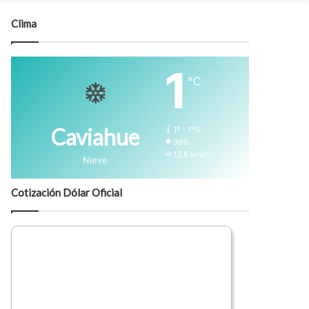
modo
Clima
1
℃
Caviahue
1º - 1º%
99%
13.8 km/h
Nieve
Cotización Dólar Oficial