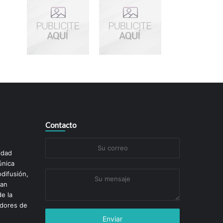
Contacto
Su
idad
correo
única
difusión,
Su
ran
mensaje
de la
edores de