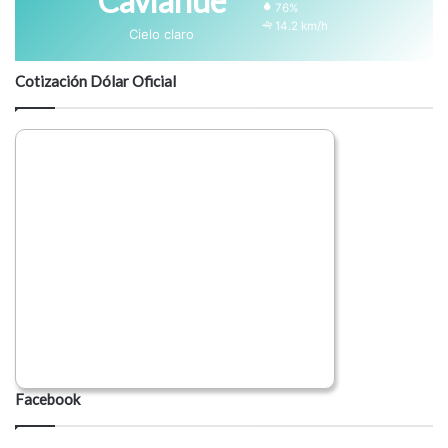
Caviahue
76%
14.2 km/h
Cielo claro
Cotización Dólar Oficial
Facebook