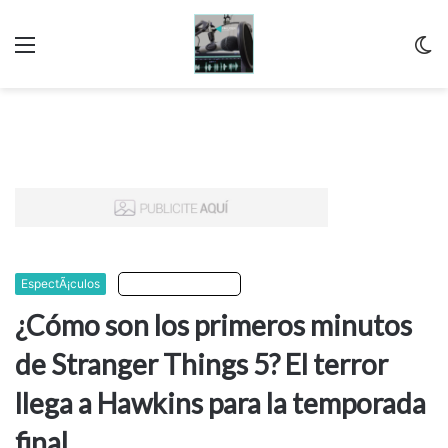
Menu
C
m
EspectÃ¡culos
Escuchar artículo
¿Cómo son los primeros minutos
de Stranger Things 5? El terror
llega a Hawkins para la temporada
final