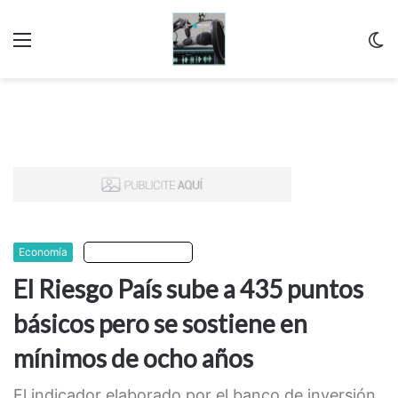
Menu
C
m
Economía
Escuchar artículo
El Riesgo País sube a 435 puntos
básicos pero se sostiene en
mínimos de ocho años
El indicador elaborado por el banco de inversión