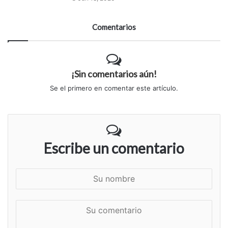
Comentarios
¡Sin comentarios aún!
Se el primero en comentar este artículo.
Escribe un comentario
S
u
n
S
o
u
m
c
b