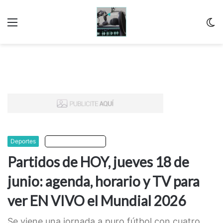
Menu
C
m
Deportes
Escuchar artículo
Partidos de HOY, jueves 18 de
junio: agenda, horario y TV para
ver EN VIVO el Mundial 2026
Se viene una jornada a puro fútbol con cuatro