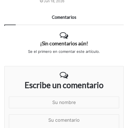
Jun 18, 2026
Comentarios
¡Sin comentarios aún!
Se el primero en comentar este artículo.
Escribe un comentario
S
u
n
S
o
u
m